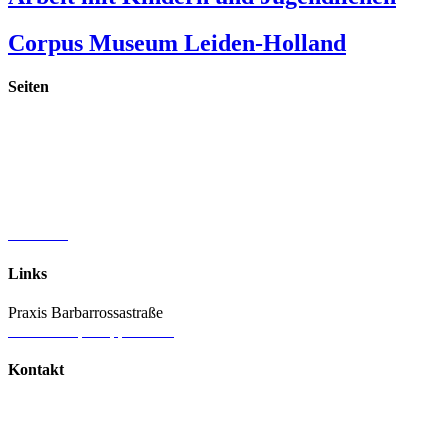
Corpus Museum Leiden-Holland
Seiten
Startseite
Publikationen
Materialien & Spiele
Vorträge & Fortbildungen
Praxis Barbarossastraße
Vita & Referenzen
Aktuelles
Links
Praxis Barbarrossastraße
www.therapie-lippstadt.de
Kontakt
Melanie Gräßer
Praxis Barbarossastraße