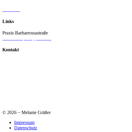
Vita & Referenzen
Aktuelles
Links
Praxis Barbarrossastraße
www.therapie-lippstadt.de
Kontakt
Melanie Gräßer
Praxis Barbarossastraße
Barbarossastraße 64
59555 Lippstadt
Telefon: 02941.9517303
Mail:
m.graesser(at)therapie-lippstadt.de
Cookie-Einstellungen ändern
© 2026 − Melanie Gräßer
Impressum
Datenschutz