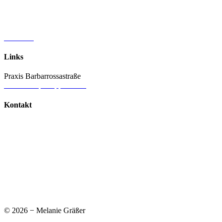
Materialien & Spiele
Vorträge & Fortbildungen
Praxis Barbarossastraße
Vita & Referenzen
Aktuelles
Links
Praxis Barbarrossastraße
www.therapie-lippstadt.de
Kontakt
Melanie Gräßer
Praxis Barbarossastraße
Barbarossastraße 64
59555 Lippstadt
Telefon: 02941.9517303
Mail:
m.graesser(at)therapie-lippstadt.de
Cookie-Einstellungen ändern
© 2026 − Melanie Gräßer