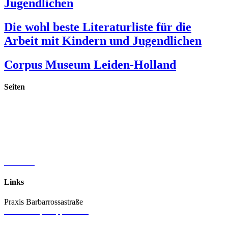
Jugendlichen
Die wohl beste Literaturliste für die
Arbeit mit Kindern und Jugendlichen
Corpus Museum Leiden-Holland
Seiten
Startseite
Publikationen
Materialien & Spiele
Vorträge & Fortbildungen
Praxis Barbarossastraße
Vita & Referenzen
Aktuelles
Links
Praxis Barbarrossastraße
www.therapie-lippstadt.de